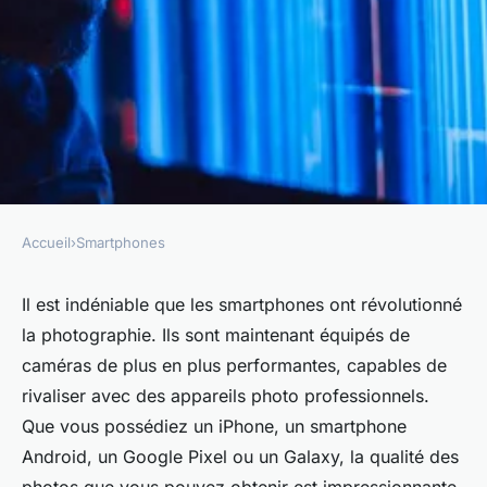
Accueil
›
Smartphones
SMARTPHONES
Quels sont les meilleurs
Il est indéniable que les smartphones ont révolutionné
la photographie. Ils sont maintenant équipés de
paramètres pour optimiser la
caméras de plus en plus performantes, capables de
caméra de votre smartphone
rivaliser avec des appareils photo professionnels.
pour la photographie de nuit?
Que vous possédiez un iPhone, un smartphone
Android, un Google Pixel ou un Galaxy, la qualité des
admin
•
29 juillet 2024
•
6 min de lecture