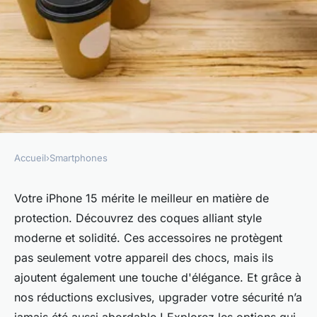
Accueil
›
Smartphones
SMARTPHONES
Coque iphone 15 : protection
Votre iPhone 15 mérite le meilleur en matière de
protection. Découvrez des coques alliant style
moderne avec réduction
moderne et solidité. Ces accessoires ne protègent
exclusif !
pas seulement votre appareil des chocs, mais ils
ajoutent également une touche d'élégance. Et grâce à
admin
•
28 octobre 2024
•
6 min de lecture
nos réductions exclusives, upgrader votre sécurité n’a