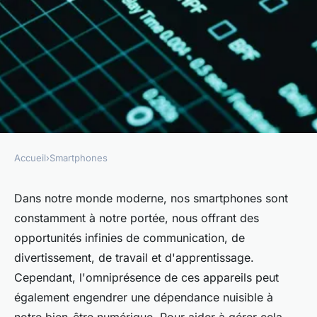
Accueil
›
Smartphones
SMARTPHONES
Comment activer les
Dans notre monde moderne, nos smartphones sont
constamment à notre portée, nous offrant des
fonctionnalités de bien-être
opportunités infinies de communication, de
numérique sur un Samsung
divertissement, de travail et d'apprentissage.
Galaxy A52 pour limiter
Cependant, l'omniprésence de ces appareils peut
l'utilisation des applications?
également engendrer une dépendance nuisible à