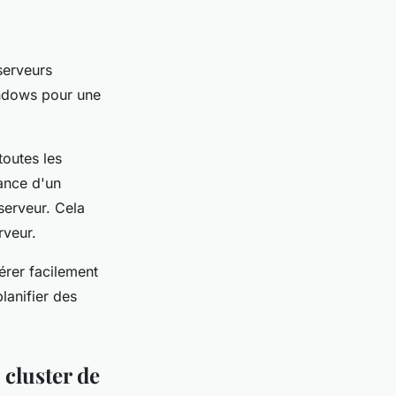
 serveurs
indows pour une
toutes les
lance d'un
serveur. Cela
rveur.
érer facilement
lanifier des
 cluster de