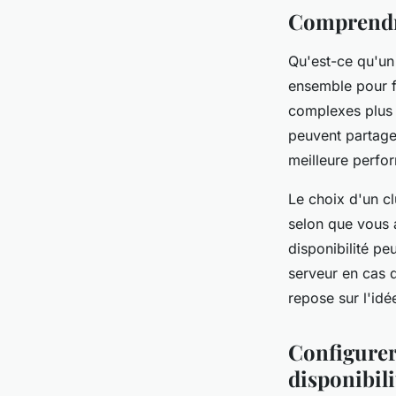
une haute disponibil
Comprendre
Qu'est-ce qu'un 
admin
•
29 juillet 2024
•
6 min de lecture
ensemble pour fo
complexes plus 
peuvent partage
meilleure perfor
Le choix d'un c
selon que vous 
disponibilité pe
serveur en cas d
repose sur l'idé
Configurer
disponibili