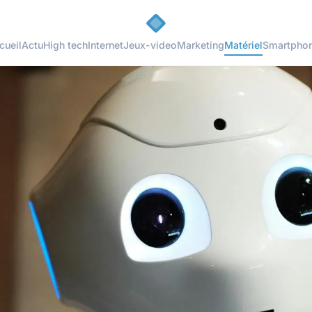
cueil
Actu
High tech
Internet
Jeux-video
Marketing
Matériel
Smartpho