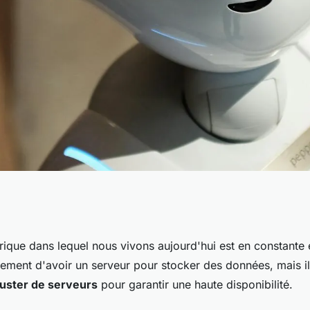
eure méthode pour
que dans lequel nous vivons aujourd'hui est en constante év
lement d'avoir un serveur pour stocker des données, mais il
er de serveurs pour
luster de serveurs
pour garantir une haute disponibilité.