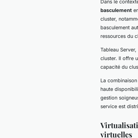
Dans le contexte
basculement
en
cluster, notamme
basculement aut
ressources du cl
Tableau Server, 
cluster. Il offre
capacité du clus
La combinaison 
haute disponibil
gestion soigneu
service est dist
Virtualisat
virtuelles