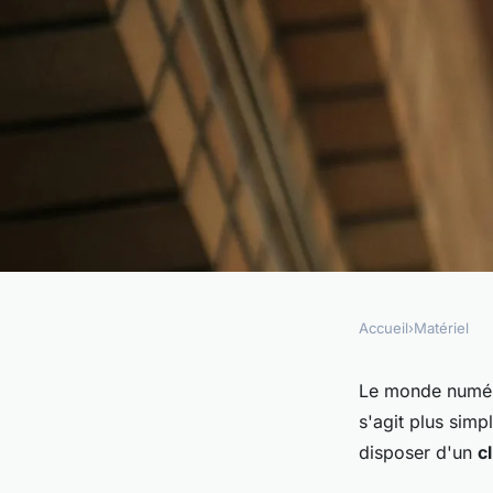
Accueil
›
Matériel
MATÉRIEL
Quelle est la meill
Le monde numéri
s'agit plus simp
configurer un clust
disposer d'un
c