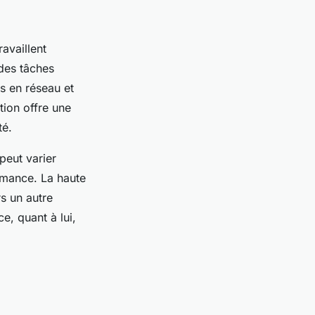
ravaillent
 des tâches
s en réseau et
tion offre une
té.
peut varier
rmance. La haute
s un autre
e, quant à lui,