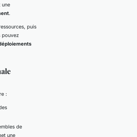
t une
ment
.
ressources, puis
us pouvez
déploiements
male
re :
 des
sembles de
met une