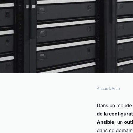
Accueil
›
Actu
ACTU
Comment déployer u
Dans un monde 
de la configura
gestion de la config
Ansible
, un
outi
dans ce domaine