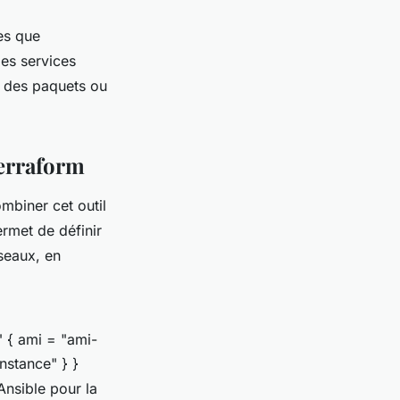
es que
des services
r des paquets ou
Terraform
ombiner cet outil
ermet de définir
éseaux, en
 { ami = "ami-
nstance" } }
Ansible pour la