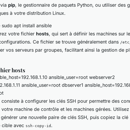
 via
pip
, le gestionnaire de paquets Python, ou utiliser des 
ues à votre distribution Linux.
sudo apt install ansible
rez votre fichier
hosts
, qui sert à définir les machines sur 
configurations. Ce fichier se trouve généralement dans
/etc
ter vos serveurs par groupes, facilitant ainsi la gestion de p
hier hosts
ble_host=192.168.1.10 ansible_user=root webserver2
2.168.1.11 ansible_user=root dbserver1 ansible_host=192.168
ot
e consiste à configurer les clés SSH pour permettre des co
e votre machine de contrôle et les machines gérées. Utilis
générer une nouvelle paire de clés SSH, puis copiez la clé
 cible avec
.
ssh-copy-id