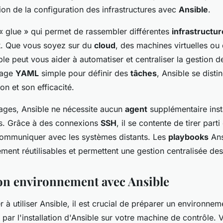
 Ansible?
ion de la configuration des infrastructures avec
Ansible
.
 « glue » qui permet de rassembler différentes
infrastructu
k
. Que vous soyez sur du
cloud
, des machines virtuelles ou
le peut vous aider à automatiser et centraliser la gestion 
ngage
YAML
simple pour définir des
tâches
, Ansible se disti
tion et son efficacité.
ages, Ansible ne nécessite aucun
agent
supplémentaire insta
s. Grâce à des connexions
SSH
, il se contente de tirer part
ommuniquer avec les systèmes distants. Les
playbooks
Ans
ent réutilisables et permettent une gestion centralisée des
on environnement avec Ansible
 utiliser Ansible, il est crucial de préparer un environnem
ar l'installation d'Ansible sur votre machine de contrôle.