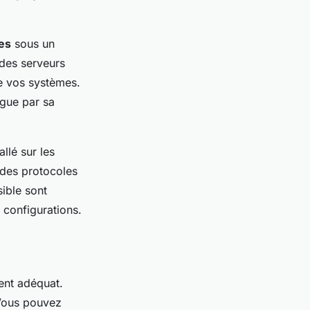
res
sous un
 des serveurs
de vos systèmes.
ngue par sa
llé sur les
i des protocoles
ible sont
 configurations.
ent adéquat.
 Vous pouvez