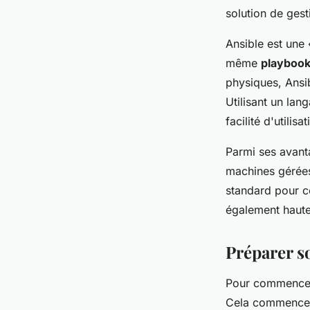
infrastructures avec
solution de gest
Ansible est une
admin
•
29 juillet 2024
•
5 min de lecture
même
playboo
physiques, Ansib
Utilisant un la
facilité d'utilisa
Parmi ses avant
machines gérée
standard pour c
également hautem
Préparer s
Pour commencer à
Cela commence p