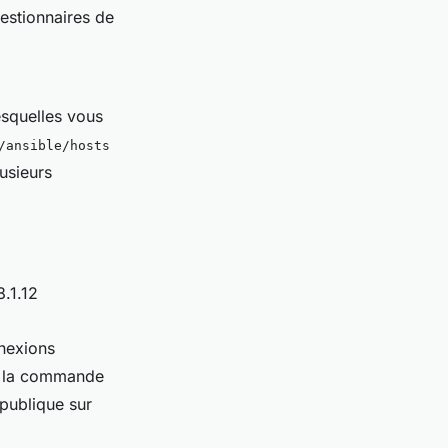
gestionnaires de
lesquelles vous
/ansible/hosts
lusieurs
.1.12
nnexions
ez la commande
 publique sur