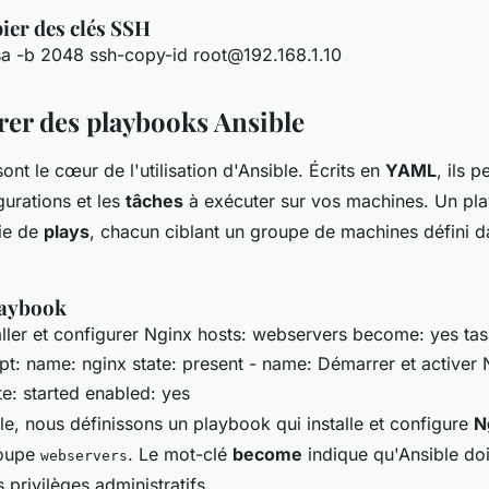
ier des clés SSH
sa -b 2048 ssh-copy-id
root@192.168.1.10
érer des playbooks Ansible
ont le cœur de l'utilisation d'Ansible. Écrits en
YAML
, ils 
igurations et les
tâches
à exécuter sur vos machines. Un pl
rie de
plays
, chacun ciblant un groupe de machines défini da
laybook
aller et configurer Nginx hosts: webservers become: yes ta
apt: name: nginx state: present - name: Démarrer et activer
e: started enabled: yes
e, nous définissons un playbook qui installe et configure
N
roupe
. Le mot-clé
become
indique qu'Ansible doi
webservers
privilèges administratifs.