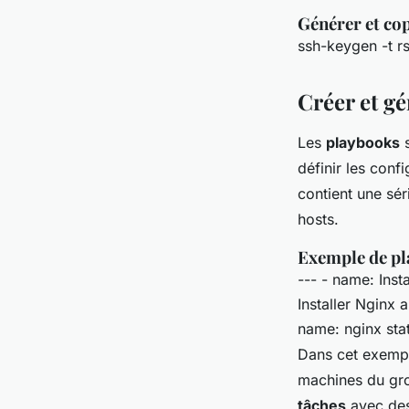
Générer et cop
ssh-keygen -t r
Créer et g
Les
playbooks
s
définir les conf
contient une sé
hosts.
Exemple de p
--- - name: Inst
Installer Nginx 
name: nginx stat
Dans cet exempl
machines du g
tâches
avec des 