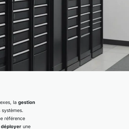
exes, la
gestion
es systèmes.
ne référence
r
déployer
une