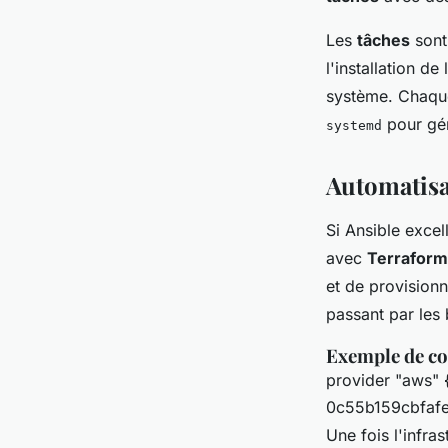
Les
tâches
sont
l'installation de
système. Chaque
pour gér
systemd
Automatisa
Si Ansible excel
avec
Terraform
et de provisionn
passant par les
Exemple de co
provider "aws" 
0c55b159cbfafe1
Une fois l'infra