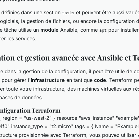
 définies dans une section
et peuvent être aussi varié
tasks
 logiciels, la gestion de fichiers, ou encore la configuration 
 tâche utilise un
module
Ansible, comme
pour installe
apt
er les services.
tion et gestion avancée avec Ansible et 
le dans la gestion de la configuration, il peut être utile de c
pour gérer l'
infrastructure
en tant que
code
. Terraform p
er toute votre infrastructure, des machines virtuelles aux r
 bases de données.
nfiguration Terraform
{ region = "us-west-2" } resource "aws_instance" "example"
f0" instance_type = "t2.micro" tags = { Name = "ExampleI
structure provisionnée avec Terraform, vous pouvez utiliser 