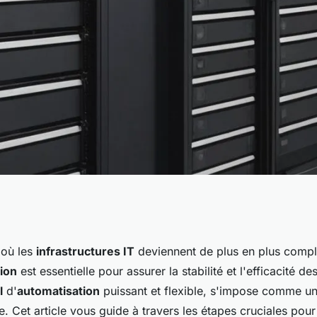
ne solution de
où les
infrastructures IT
deviennent de plus en plus compl
tion
est essentielle pour assurer la stabilité et l'efficacité d
uration des
l
d'
automatisation
puissant et flexible, s'impose comme u
. Cet article vous guide à travers les étapes cruciales pou