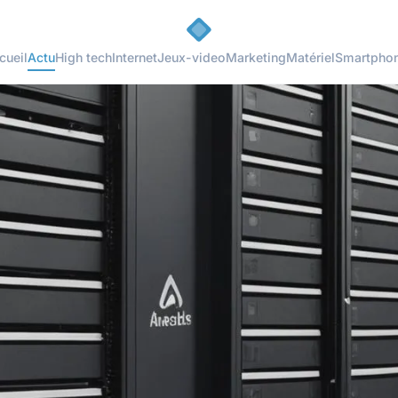
cueil
Actu
High tech
Internet
Jeux-video
Marketing
Matériel
Smartpho