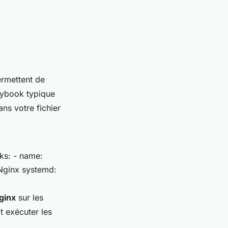
permettent de
aybook typique
ns votre fichier
sks: - name:
 Nginx systemd:
ginx
sur les
t exécuter les