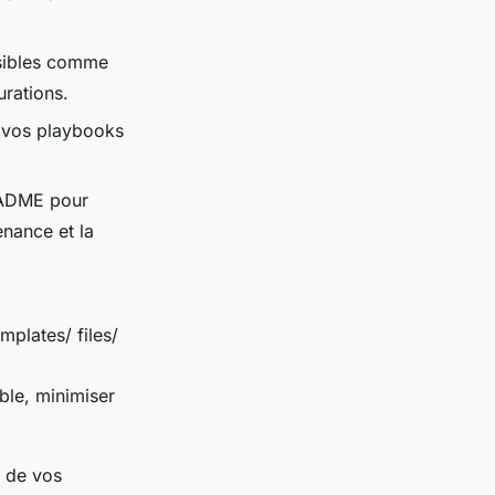
nsibles comme
urations.
 vos playbooks
EADME pour
enance et la
mplates/ files/
ble, minimiser
de vos